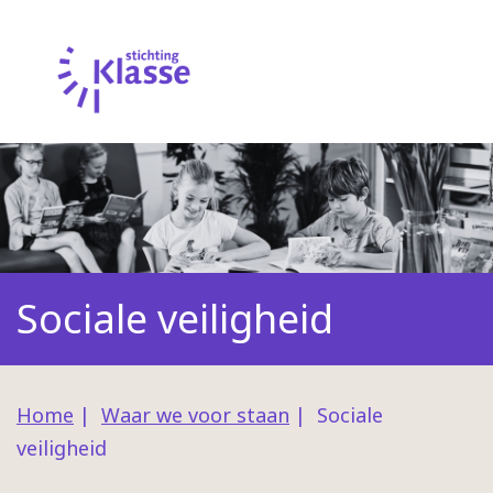
Sociale veiligheid
Home
|
Waar we voor staan
|
Sociale
veiligheid