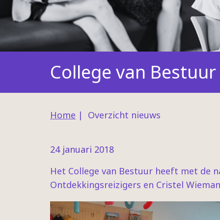
College van Bestuur 
Home
|
Overzicht nieuws
24 januari 2018
Het College van Bestuur heeft met de n
Ontdekkingsreizigers en Cristel Wieman