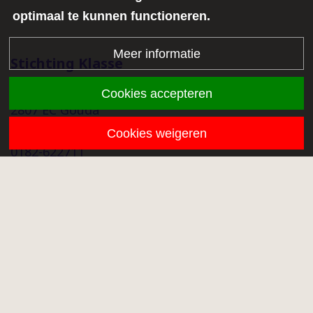
optimaal te kunnen functioneren.
Meer informatie
Stichting Klasse
Middenmolenlaan 68a
Cookies accepteren
2807 EC Gouda
info@stichtingklasse.nl
Cookies weigeren
0182-622711
Overig
Proclaimer
Privacy
Klachtenprocedure
Onze scholen