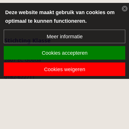
Deze website maakt gebruik van cookies om
optimaal te kunnen functioneren.
Meer informatie
Stichting Klasse
Middenmolenlaan 68a
Cookies accepteren
2807 EC Gouda
info@stichtingklasse.nl
Cookies weigeren
0182-622711
Overig
Proclaimer
Privacy
Klachtenprocedure
Onze scholen